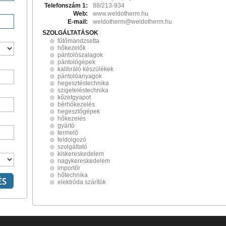
Telefonszám 1:
88/213-934
Web:
www.weldotherm.hu
E-mail:
weldotherm@weldotherm.hu
SZOLGÁLTATÁSOK
fűtőmandzsetta
hőkezelők
pántolószalagok
pántológépek
kalibráló készülékek
pántolóanyagok
hegesztéstechnika
szigeteléstechnika
kőzetgyapot
bérhőkezelés
hegesztőgépek
hőkezelés
gyártó
termelő
feldolgozó
szolgáltató
kiskereskedelem
nagykereskedelem
importőr
hőtechnika
elektróda szárítók