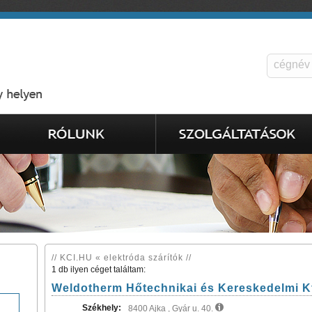
// KCI.HU « elektróda szárítók //
1 db ilyen céget találtam:
Weldotherm Hőtechnikai és Kereskedelmi Kf
Székhely:
8400 Ajka , Gyár u. 40.