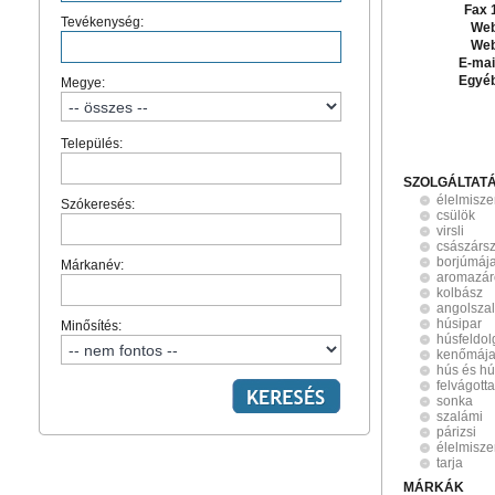
Fax 
Tevékenység:
Web
Web
E-mai
Egyé
Megye:
Település:
SZOLGÁLTAT
élelmisze
Szókeresés:
csülök
virsli
császárs
borjúmáj
Márkanév:
aromazár
kolbász
angolsza
húsipar
Minősítés:
húsfeldo
kenőmáj
hús és h
felvágott
sonka
szalámi
párizsi
élelmisze
tarja
MÁRKÁK