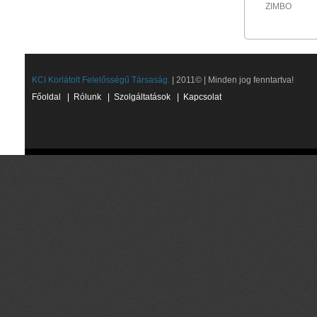
ZIMBO
KCI Korlátolt Felelősségű Társaság.
| 2011© | Minden jog fenntartva!
Főoldal
|
Rólunk
|
Szolgáltatások
|
Kapcsolat