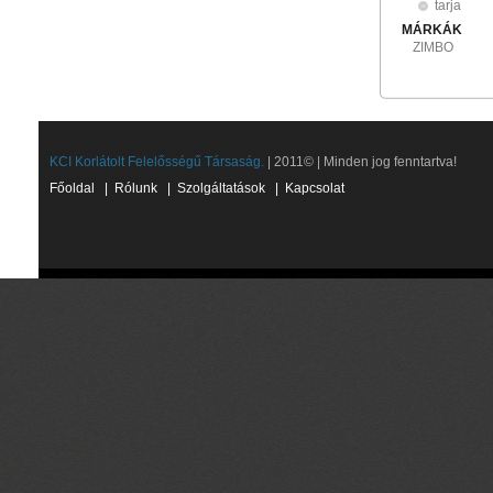
tarja
MÁRKÁK
ZIMBO
KCI Korlátolt Felelősségű Társaság.
| 2011© | Minden jog fenntartva!
Főoldal
|
Rólunk
|
Szolgáltatások
|
Kapcsolat