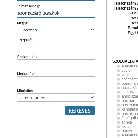
Telefonszám 
Tevékenység:
Telefonszám 
Fax 
Web
Megye:
Web
E-mai
Egyé
Település:
Szókeresés:
SZOLGÁLTAT
élelmisze
csülök
Márkanév:
virsli
császárs
borjúmáj
aromazár
Minősítés:
kolbász
angolsza
húsipar
húsfeldo
kenőmáj
hús és h
felvágott
sonka
szalámi
párizsi
élelmisze