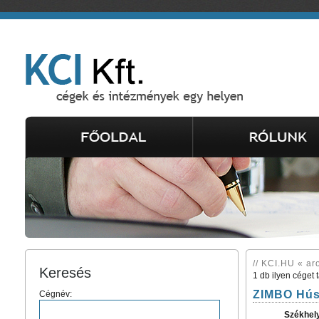
// KCI.HU « ar
Keresés
1 db ilyen céget 
ZIMBO Húsi
Cégnév:
Székhel