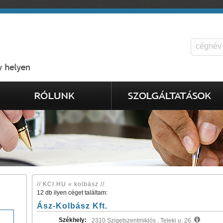
// KCI.HU « kolbász //
12 db ilyen céget találtam:
Ász-Kolbász Kft.
Székhely:
2310 Szigetszentmiklós , Teleki u. 26.