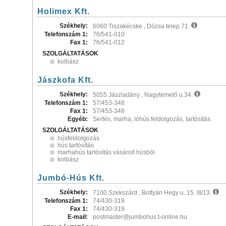
Holimex Kft.
Székhely:
6060 Tiszakécske , Dózsa telep 71.
Telefonszám 1:
76/541-010
Fax 1:
76/541-012
SZOLGÁLTATÁSOK
kolbász
Jászkofa Kft.
Székhely:
5055 Jászladány , Nagytemető u.34.
Telefonszám 1:
57/453-348
Fax 1:
57/453-348
Egyéb:
Sertés, marha, lóhús feldolgozás, tartósítás.
SZOLGÁLTATÁSOK
húsfeldolgozás
hús tartósítás
marhahús tartósítás vásárolt húsból
kolbász
Jumbó-Hús Kft.
Székhely:
7100 Szekszárd , Bottyán Hegy u. 15. III/13.
Telefonszám 1:
74/430-319
Fax 1:
74/430-319
E-mail:
postmaster@jumbohus.t-online.hu