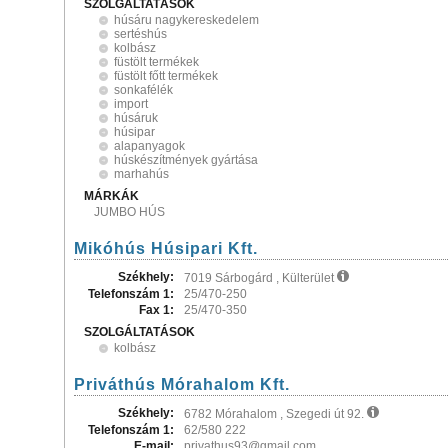
SZOLGÁLTATÁSOK
húsáru nagykereskedelem
sertéshús
kolbász
füstölt termékek
füstölt főtt termékek
sonkafélék
import
húsáruk
húsipar
alapanyagok
húskészítmények gyártása
marhahús
MÁRKÁK
JUMBO HÚS
Mikóhús Húsipari Kft.
Székhely:
7019 Sárbogárd , Külterület
Telefonszám 1:
25/470-250
Fax 1:
25/470-350
SZOLGÁLTATÁSOK
kolbász
Priváthús Mórahalom Kft.
Székhely:
6782 Mórahalom , Szegedi út 92.
Telefonszám 1:
62/580 222
E-mail:
privathus93@gmail.com