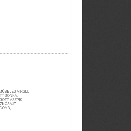
MŰBELES VIRSLI,
OTT SONKA,
OTT, ASZPIK
SZNÓSAJT,
 COMB,