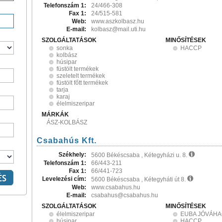
Telefonszám 1:
24/466-308
Fax 1:
24/515-581
Web:
www.aszkolbasz.hu
E-mail:
kolbasz@mail.uti.hu
SZOLGÁLTATÁSOK
MINŐSÍTÉSEK
sonka
HACCP
kolbász
húsipar
füstölt termékek
szeletelt termékek
füstölt főtt termékek
tarja
karaj
élelmiszeripar
MÁRKÁK
ÁSZ-KOLBÁSZ
Csabahús Kft.
Székhely:
5600 Békéscsaba , Kétegyházi u. 8.
Telefonszám 1:
66/443-211
Fax 1:
66/441-723
Levelezési cím:
5600 Békéscsaba , Kétegyháti út 8.
Web:
www.csabahus.hu
E-mail:
csabahus@csabahus.hu
SZOLGÁLTATÁSOK
MINŐSÍTÉSEK
élelmiszeripar
EUBA JÓVÁH
húsipar
HACCP