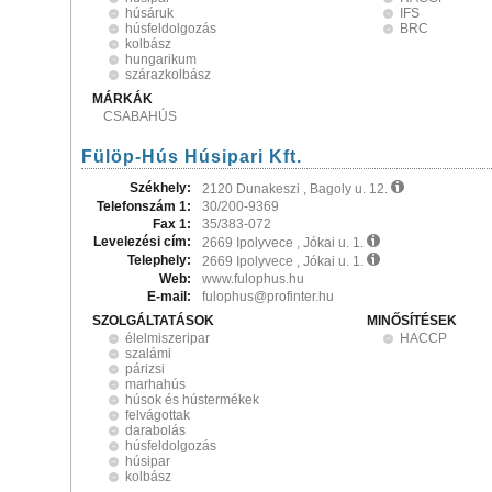
húsáruk
IFS
húsfeldolgozás
BRC
kolbász
hungarikum
szárazkolbász
MÁRKÁK
CSABAHÚS
Fülöp-Hús Húsipari Kft.
Székhely:
2120 Dunakeszi , Bagoly u. 12.
Telefonszám 1:
30/200-9369
Fax 1:
35/383-072
Levelezési cím:
2669 Ipolyvece , Jókai u. 1.
Telephely:
2669 Ipolyvece , Jókai u. 1.
Web:
www.fulophus.hu
E-mail:
fulophus@profinter.hu
SZOLGÁLTATÁSOK
MINŐSÍTÉSEK
élelmiszeripar
HACCP
szalámi
párizsi
marhahús
húsok és hústermékek
felvágottak
darabolás
húsfeldolgozás
húsipar
kolbász