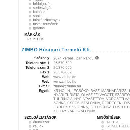
feldolgozás
sertésvágás
kolbász
sonka
húskészítmények
füstölt termékek
gyártás
MÁRKÁK
Palini Hús
ZIMBO Húsipari Termelő Kft.
Székhely:
2074 Perbál , Ipari Park 5.
Telefonszám 1:
26/570-500
Telefonszám 2:
26/370-060
Fax 1:
26/570-062
Web:
www.zimbo.de
Web:
www.zimbo.hu
E-mail:
zimbo@zimbo.hu
Egyéb:
KRINOLIN, LECSÓKOLBÁSZ, MARHAPÁRIZSI, 
NYÁRI TURISTA, OLASZ FELVÁGOTT, SZÁRÍT
THÜRINGIAI NYELVPÁSTÉTOM, VÖRÖSFELVÁG
SONKA, CSÉCSI SZALONNA, DEBRECENI, DI
ERDÉLYI SZALONNA, FŐTT SONKA, FÜSTÖLT
KOLOZSVÁRI SZALONNA.
SZOLGÁLTATÁSOK
MINŐSÍTÉSEK
élelmiszer
HACCP
csülök
ISO 9001:2000