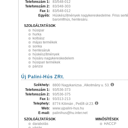
Telefonszám 1:
83/548-012
Telefonszám 2:
83/348-303
Fax 1:
83/548-012
Egyéb:
Húskészítmények nagykereskedelme. Friss serté
baromfihús, hentesáru.
SZOLGÁLTATÁSOK
húsipar
hurka
kolbász
májas termékek
sonka
hentesáruk
húskészítmények
húsáru nagykereskedelem
húsipari termékek
párizsi
Új Palini-Hús ZRt.
Székhely:
8800 Nagykanizsa , Alkotmány u. 53.
Telefonszám 1:
93/536-373
Telefonszám 2:
93/536-375
Fax 1:
93/313-213
Telephely:
8774 Kilimán , Petőfi út 23.
Web:
www.ujpalini-hus.hu
E-mail:
palinihus@hu.inter.net
SZOLGÁLTATÁSOK
MINŐSÍTÉSEK
darabolás
HACCP
vágás