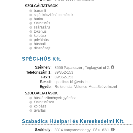
SZOLGÁLTATÁSOK
baromfi
saját készítésű termékek
hurka
füstölt hús
szárazáru
tőkehús
kolbász
priváthús
húsbolt
disznósajt
SPÉCI-HÚS Kft.
Székhely:
8556 Pápateszér , Téglagyári út 2.
Telefonszám 1:
89/352-153
Fax 1:
89/352-153
E-mail:
specihus.kft@wdsl.hu
Egyéb:
Referencia: Velence-Meat Szövetkezet
SZOLGÁLTATÁSOK
húskészítmények gyártása
füstölt húsok
kolbász
gyártás
Szabadics Húsipari és Kereskedelmi Kft.
Székhely:
8314 Vonyarcvashegy , Fő u. 62/1.