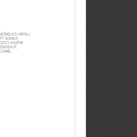
MŰBELES VIRSLI,
OTT SONKA,
OTT, ASZPIK
SZNÓSAJT,
 COMB,