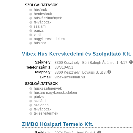
SZOLGÁLTATÁSOK
húsáruk
hentesáruk
húskészítmények
felvágottak
szalámi
párizsi
virsli
nagykereskedelem
húsipar
Vibex Hús Kereskedelmi és Szolgáltató Kft.
Székhely:
8360 Keszthely , Béri Balogh Ádám u. 1. 4/17.
Telefonszám 1:
83/310-651
Telephely:
8360 Keszthely , Lovassi S. út 8.
E-mail:
vibex@freemail.hu
SZOLGÁLTATÁSOK
húskészítmények
húsáru nagykereskedelem
párizsi
szalámi
szalonna
felvágottak
tej és tejtermék
ZIMBO Húsipari Termelő Kft.
Székhely: