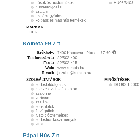
húsok és hústermékek
HU08/3403
húsfeldolgozás
szalámi
szalámi gyártás
kolbász és más hús termékek
MÁRKÁK
HERZ
Kometa 99 Zrt.
Székhely:
7400 Kaposvár , Pécsi u. 67-69.
Telefonszám 1:
82/502-400
Fax 1:
82/502-415
Web:
www.kometa.hu
E-mail:
j.szabo@kometa.hu
SZOLGÁLTATÁSOK
MINŐSÍTÉSEK
sertésfeldolgozás
ISO 9001:2000
étkezési zsírok és olajok
szalonna
vörösáruk
szalámi
sonkafélék
felvágottak
füstölt főtt termékek
sertéshús készítmények
virsli
Pápai Hús Zrt.