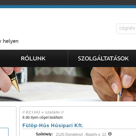
// KCI.HU « szalámi //
8 db ilyen céget találtam:
Fülöp-Hús Húsipari Kft.
Székhely:
2120 Dunakeszi , Bagoly u. 12.