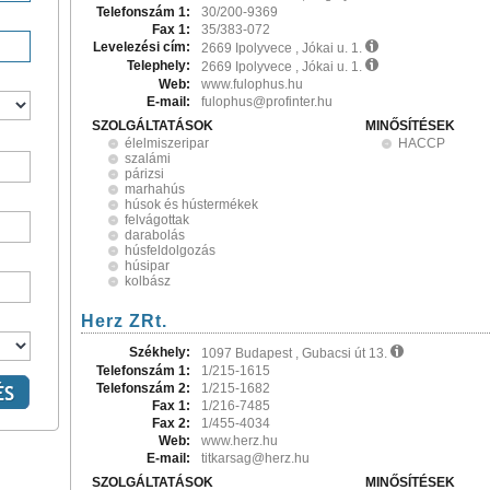
Telefonszám 1:
30/200-9369
Fax 1:
35/383-072
Levelezési cím:
2669 Ipolyvece , Jókai u. 1.
Telephely:
2669 Ipolyvece , Jókai u. 1.
Web:
www.fulophus.hu
E-mail:
fulophus@profinter.hu
SZOLGÁLTATÁSOK
MINŐSÍTÉSEK
élelmiszeripar
HACCP
szalámi
párizsi
marhahús
húsok és hústermékek
felvágottak
darabolás
húsfeldolgozás
húsipar
kolbász
Herz ZRt.
Székhely:
1097 Budapest , Gubacsi út 13.
Telefonszám 1:
1/215-1615
Telefonszám 2:
1/215-1682
Fax 1:
1/216-7485
Fax 2:
1/455-4034
Web:
www.herz.hu
E-mail:
titkarsag@herz.hu
SZOLGÁLTATÁSOK
MINŐSÍTÉSEK