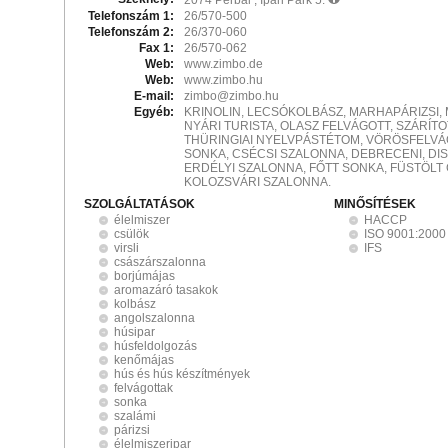
2074 Perbál , Ipari Park 5.
Telefonszám 1:
26/570-500
Telefonszám 2:
26/370-060
Fax 1:
26/570-062
Web:
www.zimbo.de
Web:
www.zimbo.hu
E-mail:
zimbo@zimbo.hu
Egyéb:
KRINOLIN, LECSÓKOLBÁSZ, MARHAPÁRIZSI, 
NYÁRI TURISTA, OLASZ FELVÁGOTT, SZÁRÍT
THÜRINGIAI NYELVPÁSTÉTOM, VÖRÖSFELVÁG
SONKA, CSÉCSI SZALONNA, DEBRECENI, DI
ERDÉLYI SZALONNA, FŐTT SONKA, FÜSTÖLT
KOLOZSVÁRI SZALONNA.
SZOLGÁLTATÁSOK
MINŐSÍTÉSEK
élelmiszer
HACCP
csülök
ISO 9001:2000
virsli
IFS
császárszalonna
borjúmájas
aromazáró tasakok
kolbász
angolszalonna
húsipar
húsfeldolgozás
kenőmájas
hús és hús készítmények
felvágottak
sonka
szalámi
párizsi
élelmiszeripar