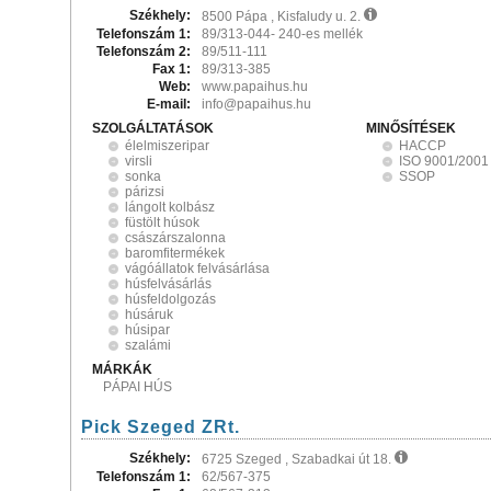
Székhely:
8500 Pápa , Kisfaludy u. 2.
Telefonszám 1:
89/313-044- 240-es mellék
Telefonszám 2:
89/511-111
Fax 1:
89/313-385
Web:
www.papaihus.hu
E-mail:
info@papaihus.hu
SZOLGÁLTATÁSOK
MINŐSÍTÉSEK
élelmiszeripar
HACCP
virsli
ISO 9001/2001
sonka
SSOP
párizsi
lángolt kolbász
füstölt húsok
császárszalonna
baromfitermékek
vágóállatok felvásárlása
húsfelvásárlás
húsfeldolgozás
húsáruk
húsipar
szalámi
MÁRKÁK
PÁPAI HÚS
Pick Szeged ZRt.
Székhely:
6725 Szeged , Szabadkai út 18.
Telefonszám 1:
62/567-375