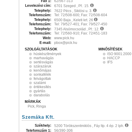
Fax 1:
62/567-313
Levelezési cím:
6701 Szeged , Pf.: 15.
Telephely:
7622 Pécs , Siklósi u. 3.
Telefonszám:
Tel: 72/508-600; Fax: 72/508-604
Telephely:
6500 Baja , Keleti krt. 26
Telefonszám:
Tel: 79/527-401; Fax: 79/527-450
Telephely:
7345 Alsómocsolád , Pf.: 12.
Telefonszám:
Tel: 72/560-910; Fax: 72/451-183
Web:
www.pick.hu
E-mail:
pbox@pick.hu
SZOLGÁLTATÁSOK
MINŐSÍTÉSEK
húskészítmények
ISO 9001:2000
marhavágás
HACCP
sertésvágás
IFS
szárazáruk
kenőmájas
sonkafélék
felvágottak
szalámi
értékesítés
gyártás
darabolás
MÁRKÁK
Pick, Ringa
Szemáka Kft.
Székhely:
5200 Törökszentmiklós , Fáy ltp. 4 ép. 2 lph.
Telefonszám 1:
56/390-306