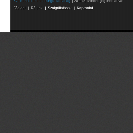
KCI Korlátolt Felelősségű Társaság.
| 2011© | Minden jog fenntartva!
Főoldal
|
Rólunk
|
Szolgáltatások
|
Kapcsolat