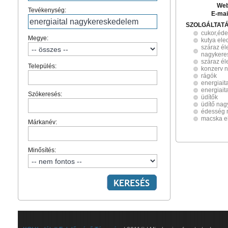
Web
Tevékenység:
E-mai
SZOLGÁLTAT
cukor,éd
Megye:
kutya ele
száraz él
nagykere
száraz él
Település:
konzerv 
rágók
energiai
energiait
Szókeresés:
üdítők
üdítő na
édesség 
macska e
Márkanév:
Minősítés: