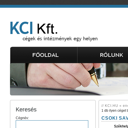
// KCI.HU « en
Keresés
1 db ilyen céget 
CSOKI SAV
Cégnév:
Székhel