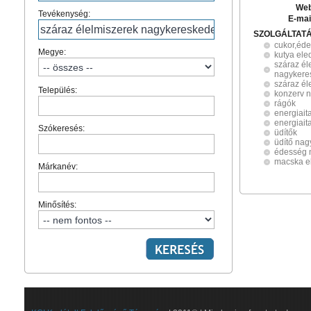
Web
Tevékenység:
E-mai
SZOLGÁLTAT
cukor,éd
Megye:
kutya ele
száraz él
nagykere
száraz él
Település:
konzerv 
rágók
energiai
energiait
Szókeresés:
üdítők
üdítő na
édesség 
macska e
Márkanév:
Minősítés: