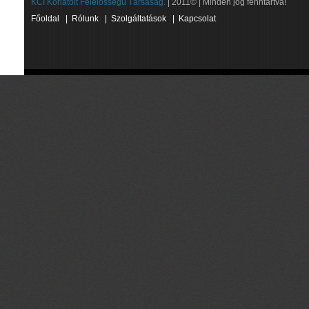
KCI Korlátolt Felelősségű Társaság.
| 2011© | Minden jog fenntartva!
Főoldal
|
Rólunk
|
Szolgáltatások
|
Kapcsolat