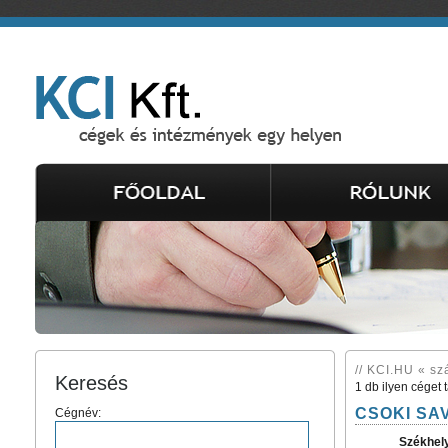
// KCI.HU « sz
Keresés
1 db ilyen céget 
CSOKI SAV
Cégnév:
Székhel