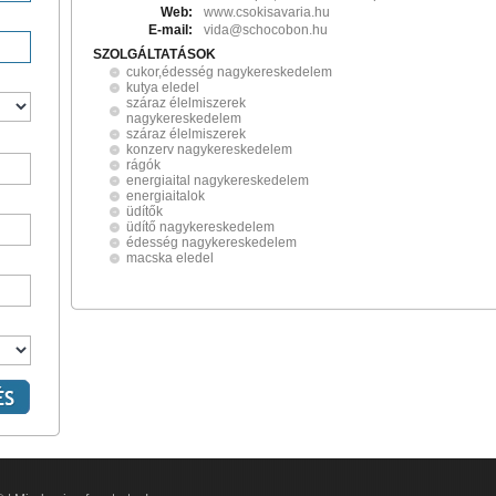
Web:
www.csokisavaria.hu
E-mail:
vida@schocobon.hu
SZOLGÁLTATÁSOK
cukor,édesség nagykereskedelem
kutya eledel
száraz élelmiszerek
nagykereskedelem
száraz élelmiszerek
konzerv nagykereskedelem
rágók
energiaital nagykereskedelem
energiaitalok
üdítők
üdítő nagykereskedelem
édesség nagykereskedelem
macska eledel