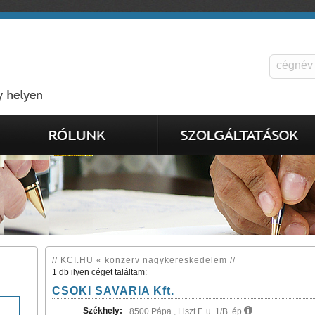
// KCI.HU « konzerv nagykereskedelem //
1 db ilyen céget találtam:
CSOKI SAVARIA Kft.
Székhely:
8500 Pápa , Liszt F. u. 1/B. ép