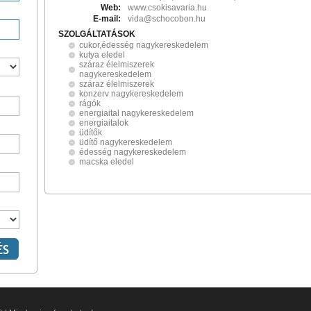
Web:
www.csokisavaria.hu
E-mail:
vida@schocobon.hu
SZOLGÁLTATÁSOK
cukor,édesség nagykereskedelem
kutya eledel
száraz élelmiszerek
nagykereskedelem
száraz élelmiszerek
konzerv nagykereskedelem
rágók
energiaital nagykereskedelem
energiaitalok
üdítők
üdítő nagykereskedelem
édesség nagykereskedelem
macska eledel