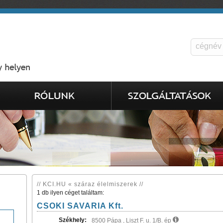
// KCI.HU « száraz élelmiszerek //
1 db ilyen céget találtam:
CSOKI SAVARIA Kft.
Székhely:
8500 Pápa , Liszt F. u. 1/B. ép