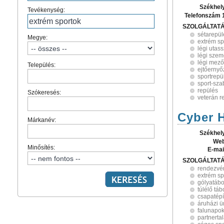
Székhel
Tevékenység:
Telefonszám 
SZOLGÁLTAT
sétarepül
Megye:
extrém sp
légi utass
légi szem
légi mező
Település:
ejtőernyő
sportrepü
sport-sza
repülés
Szókeresés:
veterán r
Cyber 
Márkanév:
Székhel
Web
Minősítés:
E-mai
SZOLGÁLTAT
rendezvé
extrém sp
gólyatábo
túlélő táb
csapatép
áruházi 
falunapo
partnerta