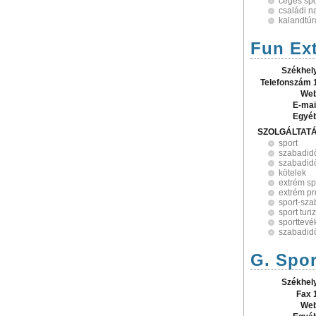
céges sp
családi n
kalandtúr
Fun Ext
Székhel
Telefonszám 
Web
E-mai
Egyé
SZOLGÁLTAT
sport
szabadid
szabadid
kötelek
extrém sp
extrém p
sport-sza
sport tur
sporttev
szabadidő
G. Spor
Székhel
Fax 
Web