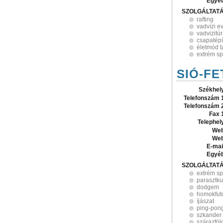
Egyé
SZOLGÁLTAT
rafting
vadvízi e
vadvizitú
csapatép
életmód t
extrém sp
SIÓ-FET
Székhel
Telefonszám 
Telefonszám 
Fax 
Telephel
Web
Web
E-mai
Egyé
SZOLGÁLTAT
extrém sp
parasztku
dodgem
homokfut
íjászat
ping-pong
szkander 
szárazföl