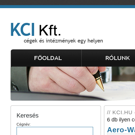
// KCI.HU 
Keresés
6 db ilyen c
Cégnév:
Aero-W