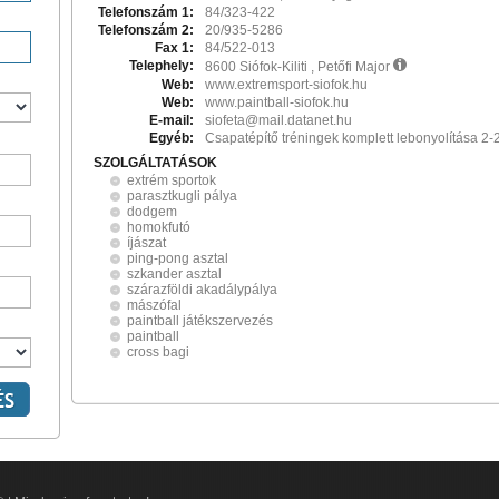
Telefonszám 1:
84/323-422
Telefonszám 2:
20/935-5286
Fax 1:
84/522-013
Telephely:
8600 Siófok-Kiliti , Petőfi Major
Web:
www.extremsport-siofok.hu
Web:
www.paintball-siofok.hu
E-mail:
siofeta@mail.datanet.hu
Egyéb:
Csapatépítő tréningek komplett lebonyolítása 2-2
SZOLGÁLTATÁSOK
extrém sportok
parasztkugli pálya
dodgem
homokfutó
íjászat
ping-pong asztal
szkander asztal
szárazföldi akadálypálya
mászófal
paintball játékszervezés
paintball
cross bagi