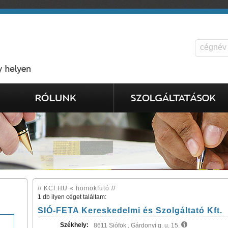
// KCI.HU « homokfutó //
1 db ilyen céget találtam:
SIÓ-FETA Kereskedelmi és Szolgáltató Kft.
Székhely:
8611 Siófok , Gárdonyi g. u. 15.