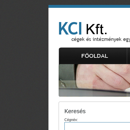
Keresés
Cégnév: