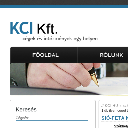
// KCI.HU « sz
Keresés
1 db ilyen céget 
SIÓ-FETA K
Cégnév:
Székhel