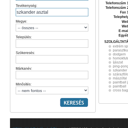
Telefonszám 
Tevékenység:
Telefonszám 
Fax 
Telephel
Megye:
Web
Web
E-mai
Egyé
Település:
SZOLGÁLTAT
extrém sp
parasztku
Szókeresés:
dodgem
homokfut
íjászat
ping-pong
Márkanév:
szkander 
szárazföl
mászófal
paintball
Minősítés:
paintball
cross bag