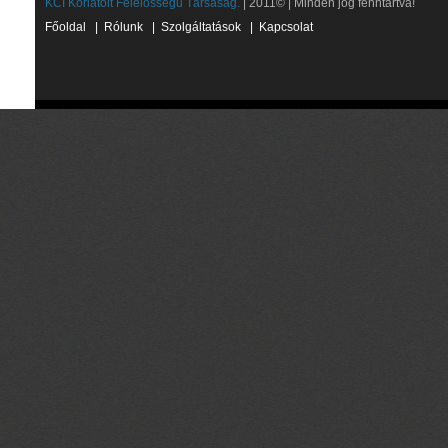
KCI Korlátolt Felelősségű Társaság.
| 2011© | Minden jog fenntartva!
Főoldal
|
Rólunk
|
Szolgáltatások
|
Kapcsolat