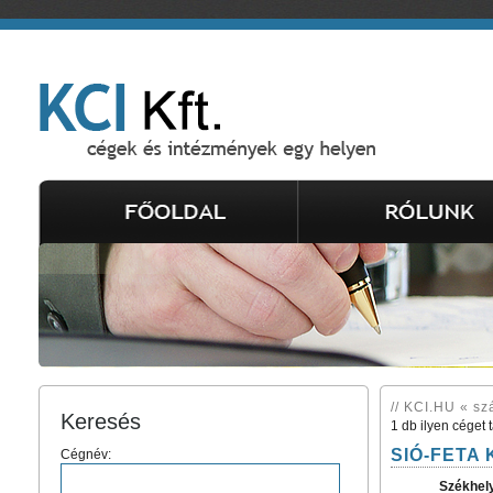
// KCI.HU « sz
Keresés
1 db ilyen céget 
SIÓ-FETA K
Cégnév:
Székhel