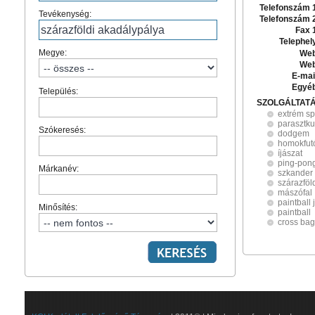
Telefonszám 
Tevékenység:
Telefonszám 
Fax 
Telephel
Megye:
Web
Web
E-mai
Egyé
Település:
SZOLGÁLTAT
extrém sp
parasztku
Szókeresés:
dodgem
homokfut
íjászat
ping-pong
Márkanév:
szkander 
szárazföl
mászófal
paintball
Minősítés:
paintball
cross bag