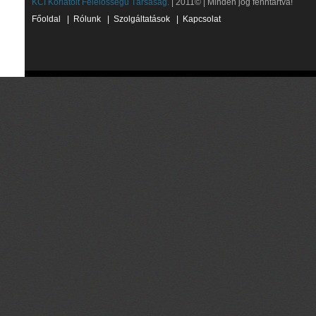
KCI Korlátolt Felelősségű Társaság.
| 2011© | Minden jog fenntartva!
Főoldal
|
Rólunk
|
Szolgáltatások
|
Kapcsolat